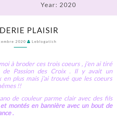
Year:
2020
BRODERIE
DERIE PLAISIR
PLAISIR
cembre 2020
Leblogatich
oi à broder ces trois coeurs , j’en ai tiré
e de Passion des Croix . Il y avait un
 en plus mais j’ai trouvé que les coeurs
mêmes !!
ano de couleur parme clair avec des fils
et montés en bannière avec un bout de
ance .