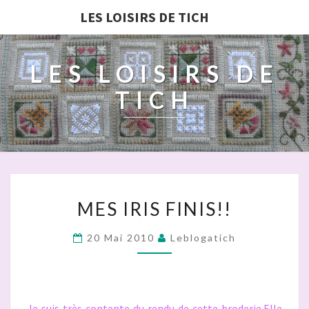
LES LOISIRS DE TICH
LES LOISIRS DE
TICH
MES
MES IRIS FINIS!!
IRIS
FINIS!!
20 Mai 2010
Leblogatich
Je suis très contente du rendu de cette broderie.Elle