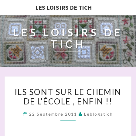
LES LOISIRS DE TICH
LES LOISIRS DE
TICH
ILS
ILS SONT SUR LE CHEMIN
SONT
DE L’ÉCOLE , ENFIN !!
SUR
LE
22 Septembre 2011
Leblogatich
CHEMIN
DE
L’ÉCOLE