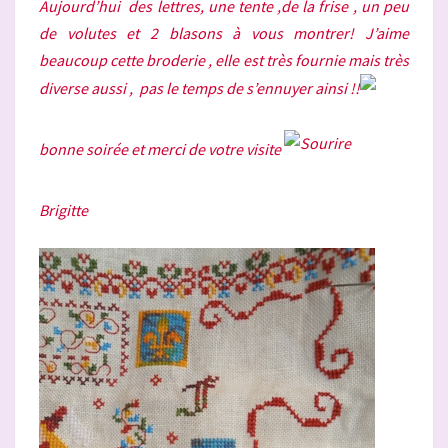
Aujourd’hui des lettres, une tente ,de la frise , un peu
»
de volutes et 2 blasons à vous montrer! J’aime
5
beaucoup cette broderie , elle est très fournie mais très
diverse aussi , pas le temps de s’ennuyer ainsi !!
bonne soirée et merci de votre visite
Brigitte