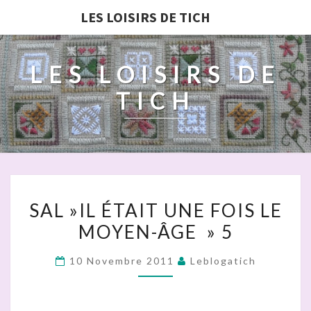
LES LOISIRS DE TICH
LES LOISIRS DE
TICH
SAL »IL
SAL »IL ÉTAIT UNE FOIS LE
ÉTAIT
MOYEN-ÂGE » 5
UNE
FOIS
10 Novembre 2011
Leblogatich
LE
MOYEN-
ÂGE