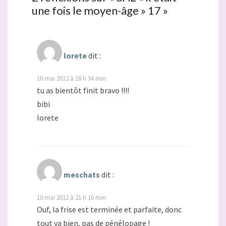
une fois le moyen-âge » 17
»
lorete
dit :
10 mai 2012 à 18 h 34 min
tu as bientôt finit bravo !!!!
bibi
lorete
meschats
dit :
10 mai 2012 à 21 h 16 min
Ouf, la frise est terminée et parfaite, donc
tout va bien, pas de pénélopage !