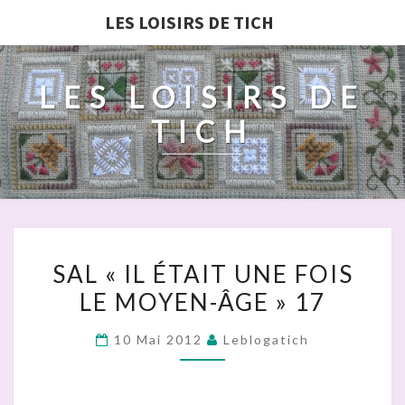
LES LOISIRS DE TICH
LES LOISIRS DE
TICH
SAL
SAL « IL ÉTAIT UNE FOIS
« IL
LE MOYEN-ÂGE » 17
ÉTAIT
UNE
10 Mai 2012
Leblogatich
FOIS
LE
MOYEN-