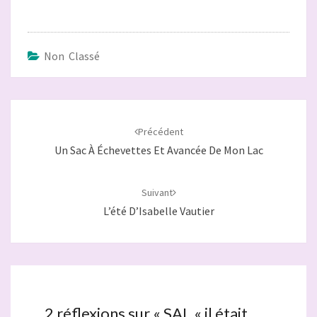
Non Classé
Navigation
d'article
Précédent
Un Sac À Échevettes Et Avancée De Mon Lac
Suivant
L’été D’Isabelle Vautier
2 réflexions sur «
SAL « il était