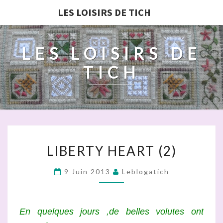
LES LOISIRS DE TICH
LES LOISIRS DE
TICH
LIBERTY
LIBERTY HEART (2)
HEART
(2)
9 Juin 2013
Leblogatich
En quelques jours ,de belles volutes ont