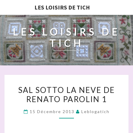
LES LOISIRS DE TICH
LES LOISIRS DE
TICH
SAL
SAL SOTTO LA NEVE DE
SOTTO
RENATO PAROLIN 1
LA
NEVE
15 Décembre 2013
Leblogatich
DE
RENATO
PAROLIN