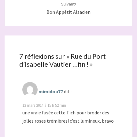
Suivant
Bon Appétit Alsacien
7 réflexions sur «
Rue du Port
d’Isabelle Vautier …fin !
»
mimidou77
dit :
12 mars 2014 à 15 h 52 min
une vraie fusée cette Tich pour broder des
jolies roses trémières! c’est lumineux, bravo