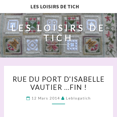
LES LOISIRS DE TICH
LES LOISIRS DE
TICH
RUE
RUE DU PORT D’ISABELLE
DU
VAUTIER …FIN !
PORT
D’ISABELLE
12 Mars 2014
Leblogatich
VAUTIER
…
FIN