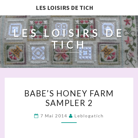
LES LOISIRS DE TICH
LES LOISIRS DE
TICH
BABE’S
BABE’S HONEY FARM
HONEY
SAMPLER 2
FARM
SAMPLER
7 Mai 2014
Leblogatich
2