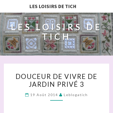
LES LOISIRS DE TICH
LES LOISIRS DE
TICH
DOUCEUR
DOUCEUR DE VIVRE DE
DE
JARDIN PRIVÉ 3
VIVRE
DE
19 Août 2014
Leblogatich
JARDIN
PRIVÉ
3