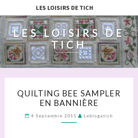
LES LOISIRS DE TICH
LES LOISIRS DE
TICH
QUILTING
QUILTING BEE SAMPLER
BEE
EN BANNIÈRE
SAMPLER
EN
4 Septembre 2015
Leblogatich
BANNIÈRE