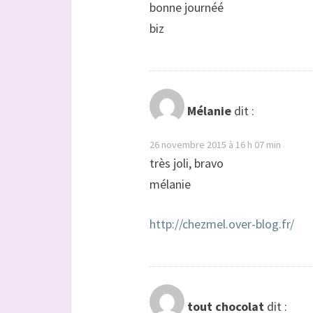
bonne journéé
biz
Mélanie
dit :
26 novembre 2015 à 16 h 07 min
très joli, bravo
mélanie
http://chezmel.over-blog.fr/
tout chocolat
dit :