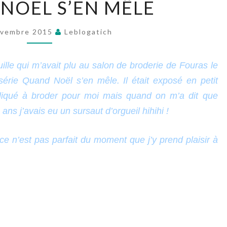
NOËL S’EN MÊLE
NOËL
S’EN
ovembre 2015
Leblogatich
MÊLE
ille qui m’avait plu au salon de broderie de Fouras le
série Quand Noël s’en mêle. Il était exposé en petit
pliqué à broder pour moi mais quand on m’a dit que
ans j’avais eu un sursaut d’orgueil hihihi !
 ce n’est pas parfait du moment que j’y prend plaisir à