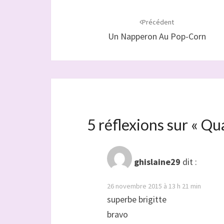
Navigation
d'article
Précédent
Un Napperon Au Pop-Corn
5 réflexions sur «
Qua
ghislaine29
dit :
26 novembre 2015 à 13 h 21 min
superbe brigitte
bravo