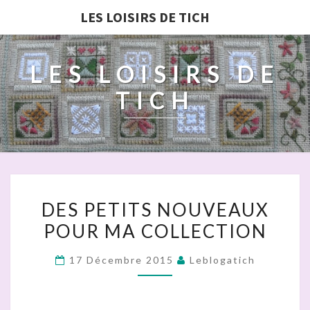
LES LOISIRS DE TICH
LES LOISIRS DE
TICH
DES
DES PETITS NOUVEAUX
PETITS
POUR MA COLLECTION
NOUVEAUX
POUR
17 Décembre 2015
Leblogatich
MA
COLLECTION