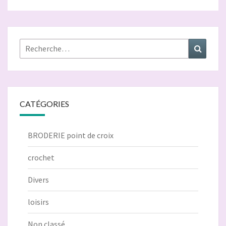
Rechercher :
Recher
CATÉGORIES
BRODERIE point de croix
crochet
Divers
loisirs
Non classé