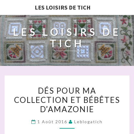
LES LOISIRS DE TICH
LES LOISIRS DE
TICH
DÉS
DÉS POUR MA
POUR
COLLECTION ET BÉBÊTES
MA
D’AMAZONIE
COLLECTION
ET
1 Août 2016
Leblogatich
BÉBÊTES
D’AMAZONIE