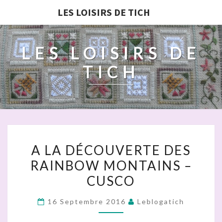
LES LOISIRS DE TICH
LES LOISIRS DE
TICH
A
A LA DÉCOUVERTE DES
LA
RAINBOW MONTAINS –
DÉCOUVERTE
CUSCO
DES
RAINBOW
16 Septembre 2016
Leblogatich
MONTAINS
–