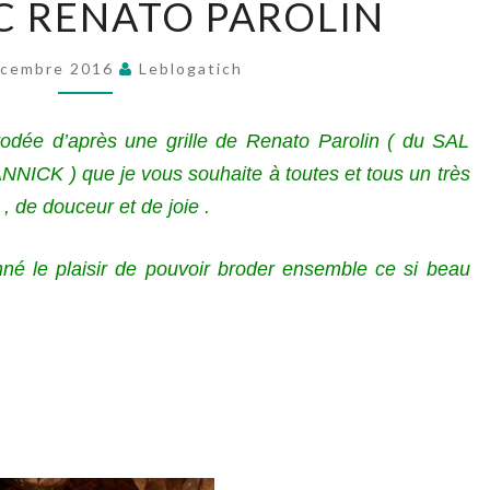
C RENATO PAROLIN
AVEC
RENATO
écembre 2016
Leblogatich
PAROLIN
brodée d’après une grille de Renato Parolin ( du SAL
NICK ) que je vous souhaite à toutes et tous un très
 , de douceur et de joie .
né le plaisir de pouvoir broder ensemble ce si beau