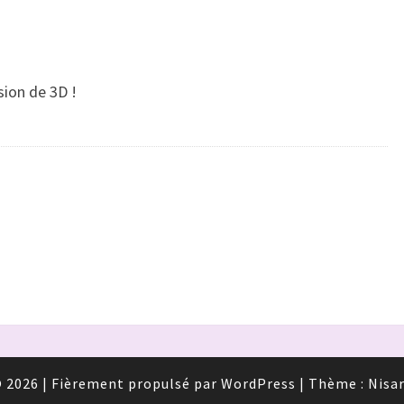
sion de 3D !
 2026
|
Fièrement propulsé par
WordPress
|
Thème :
Nisa