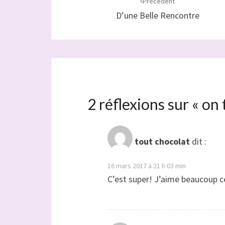
d'article
Précédent
D’une Belle Rencontre
2 réflexions sur «
on 
tout chocolat
dit :
16 mars 2017 à 21 h 03 min
C’est super! J’aime beaucoup ce