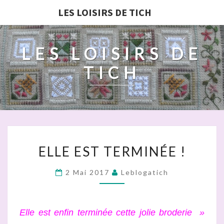
LES LOISIRS DE TICH
LES LOISIRS DE
TICH
ELLE
ELLE EST TERMINÉE !
EST
TERMINÉE
2 Mai 2017
Leblogatich
!
Elle est enfin terminée cette jolie broderie »