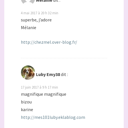
Mélanie
dit :
4 mai 2017 à 20 h 32 min
superbe, j’adore
Mélanie
http://chezmel.over-blog.fr/
Luby Emy38
dit :
17 juin 2017 à 9 h 17 min
magnifique magnifique
bizou
karine
http://mes101luby.eklablog.com