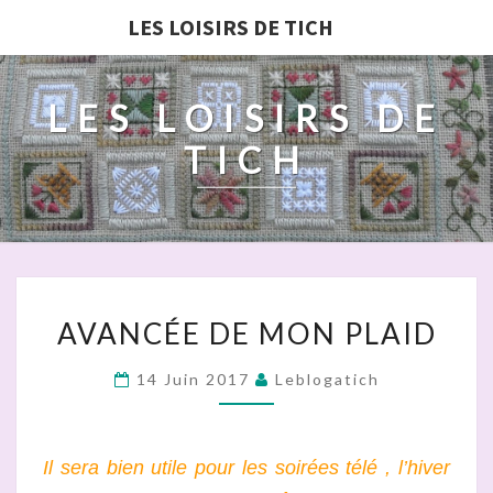
LES LOISIRS DE TICH
LES LOISIRS DE
TICH
AVANCÉE
AVANCÉE DE MON PLAID
DE
MON
14 Juin 2017
Leblogatich
PLAID
Il sera bien utile pour les soirées télé , l’hiver