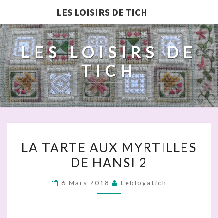
LES LOISIRS DE TICH
LES LOISIRS DE
TICH
LA
LA TARTE AUX MYRTILLES
TARTE
DE HANSI 2
AUX
MYRTILLES
6 Mars 2018
Leblogatich
DE
HANSI
2