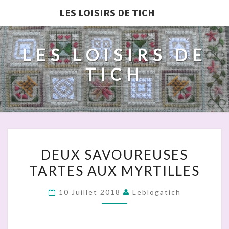
LES LOISIRS DE TICH
LES LOISIRS DE
TICH
DEUX
DEUX SAVOUREUSES
SAVOUREUSES
TARTES AUX MYRTILLES
TARTES
AUX
10 Juillet 2018
Leblogatich
MYRTILLES