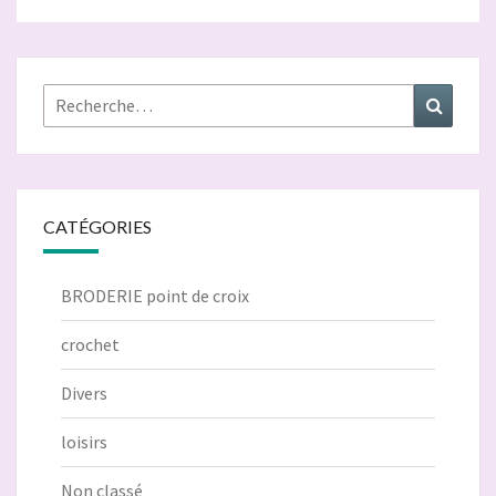
Rechercher :
Recher
CATÉGORIES
BRODERIE point de croix
crochet
Divers
loisirs
Non classé