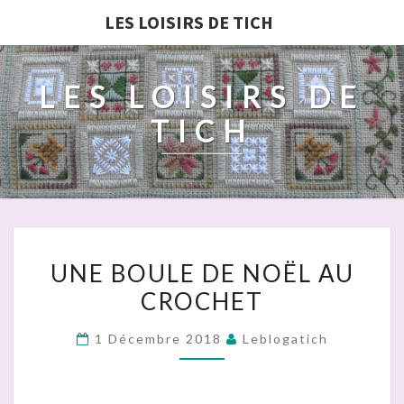
LES LOISIRS DE TICH
LES LOISIRS DE
TICH
UNE
UNE BOULE DE NOËL AU
BOULE
CROCHET
DE
NOËL
1 Décembre 2018
Leblogatich
AU
CROCHET