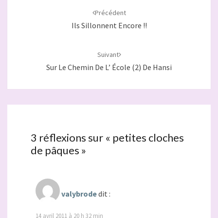
d'article
Précédent
Ils Sillonnent Encore !!
Suivant
Sur Le Chemin De L’ École (2) De Hansi
3 réflexions sur «
petites cloches
de pâques
»
valybrode
dit :
14 avril 2011 à 20 h 32 min