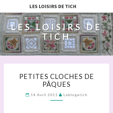
LES LOISIRS DE TICH
LES LOISIRS DE
TICH
PETITES
PETITES CLOCHES DE
CLOCHES
PÂQUES
DE
PÂQUES
14 Avril 2011
Leblogatich