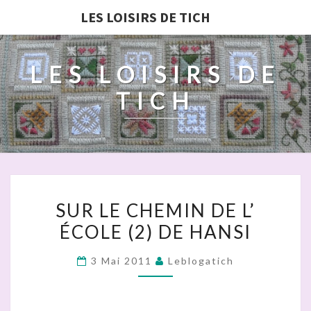
LES LOISIRS DE TICH
LES LOISIRS DE
TICH
SUR
SUR LE CHEMIN DE L’
LE
ÉCOLE (2) DE HANSI
CHEMIN
DE
3 Mai 2011
Leblogatich
L’
ÉCOLE
(2)