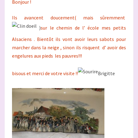
Bonjour !
DE
HANSI
Ils avancent doucement( mais sûremment
)
sur le chemin de l’ école mes petits
Alsaciens . Bientôt ils vont avoir leurs sabots pour
marcher dans la neige , sinon ils risquent d’ avoir des
engelures aux pieds les pauvres!!!
bisous et merci de votre visite !!
Brigitte