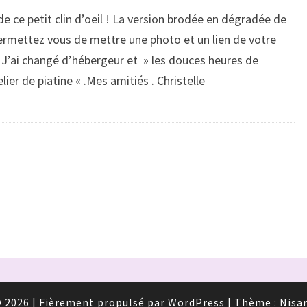
de ce petit clin d’oeil ! La version brodée en dégradée de
ermettez vous de mettre une photo et un lien de votre
J’ai changé d’hébergeur et » les douces heures de
ier de piatine « .Mes amitiés . Christelle
 2026
|
Fièrement propulsé par
WordPress
|
Thème :
Nisa