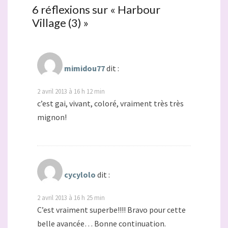
6 réflexions sur «
Harbour
Village (3)
»
mimidou77
dit :
2 avril 2013 à 16 h 12 min
c’est gai, vivant, coloré, vraiment très très
mignon!
cycylolo
dit :
2 avril 2013 à 16 h 25 min
C’est vraiment superbe!!!! Bravo pour cette
belle avancée… Bonne continuation.